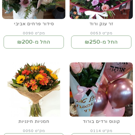
זר ענק ורוד
סידור פרחים אביבי
מק"ט 0053
מק"ט 0090
200
250
החל מ-₪
החל מ-₪
קונוס ורדים בורוד
חמניות חינניות
מק"ט 0114
מק"ט 0050