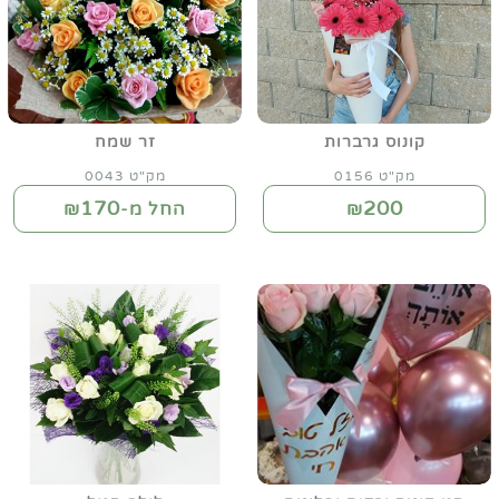
קונוס גרברות
זר שמח
מק"ט 0156
מק"ט 0043
170
200
₪
החל מ-₪