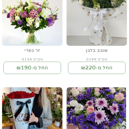
שובב בלבן
זר כפרי
מק"ט 0169
מק"ט 0136
190
220
החל מ-₪
החל מ-₪