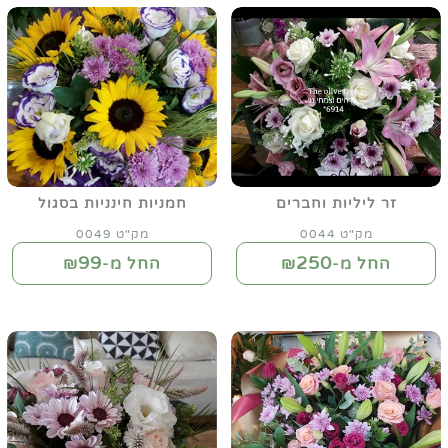
זר ליליות וחברים
חמניות חינניות בסגול
מק"ט 0044
מק"ט 0049
99
250
החל מ-₪
החל מ-₪