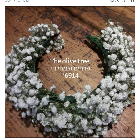
מק"ט 0047