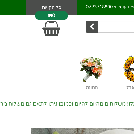
יגו עכשיו:
0723718890
סל הקניות
₪0
אבל
חתונה
יום להיום וכמובן ניתן לתאם גם משלוח מראש. אזורי משלו