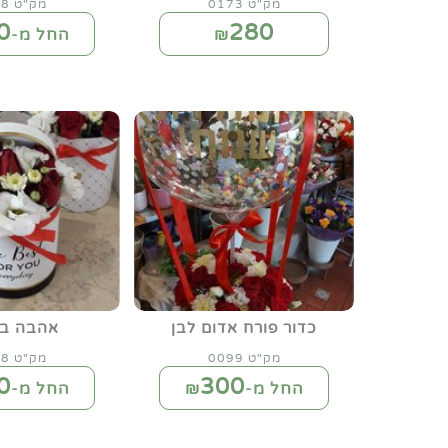
מק"ט 0173
מק"ט 0138
0
280
₪
החל מ-₪
כדור פורח אדום לבן
אהבה בא
מק"ט 0099
מק"ט 0038
0
300
החל מ-₪
החל מ-₪