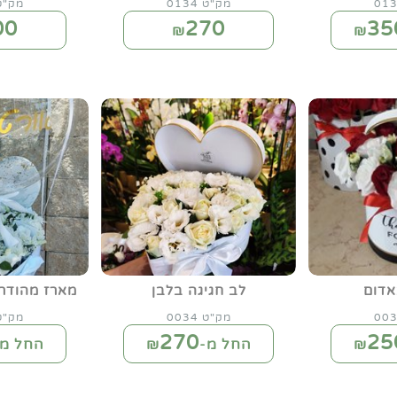
מק"ט 0134
מק"ט 63
00
270
35
₪
דום
לב חגיגה בלבן
מארז מהודר 
מק"ט 0034
מק"ט 49
270
25
החל מ-₪
החל מ-