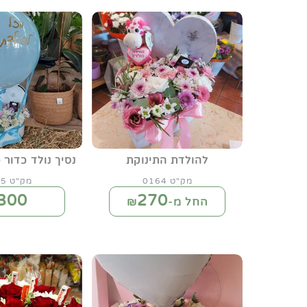
להולדת התינוקת
נסיך נולד כדור 
מק"ט 0164
מק"ט 0165
300
270
החל מ-₪