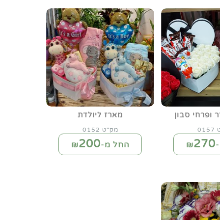
 ופרחי סבון
מארז ליולדת
01
מק"ט 0152
200
270
₪
החל מ-₪