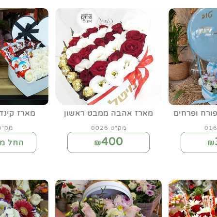
פורח ופרחים
מארז אהבה ממבט ראשון
מארז קינדר
מק"ט 0026
מק"ט 57
400
₪
₪
החל מ-