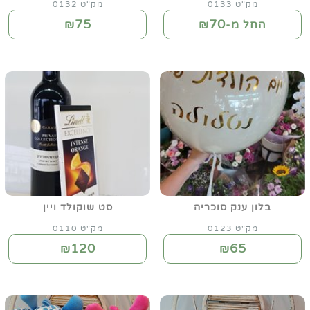
מק"ט 0133
מק"ט 0132
75
70
החל מ-₪
₪
בלון ענק סוכריה
סט שוקולד ויין
מק"ט 0123
מק"ט 0110
120
65
₪
₪