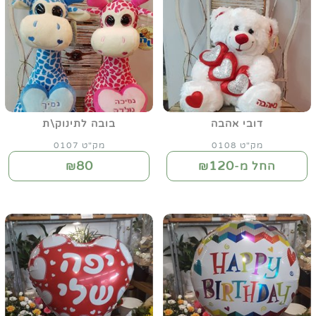
דובי אהבה
בובה לתינוק\ת
מק"ט 0108
מק"ט 0107
80
120
החל מ-₪
₪