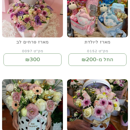
מארז ליולדת
מארז פרחים לב
מק"ט 0152
מק"ט 0097
300
200
החל מ-₪
₪