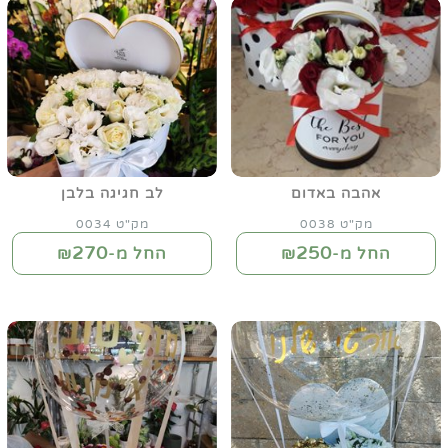
אהבה באדום
לב חגיגה בלבן
מק"ט 0038
מק"ט 0034
270
250
החל מ-₪
החל מ-₪