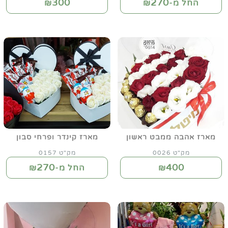
300
270
החל מ-₪
₪
מארז אהבה ממבט ראשון
מארז קינדר ופרחי סבון
מק"ט 0026
מק"ט 0157
270
400
₪
החל מ-₪