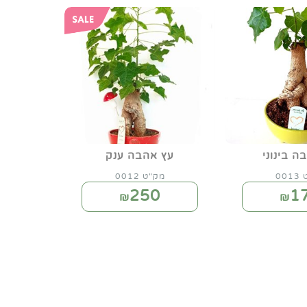
ה בינוני
עץ אהבה ענק
00
מק"ט 0012
250
1
₪
₪