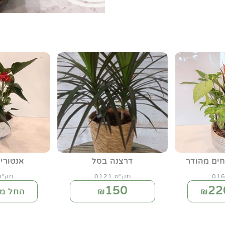
דרצנה בסל
אנטורי
מק"ט 0121
מק"ט 86
150
22
₪
החל מ-