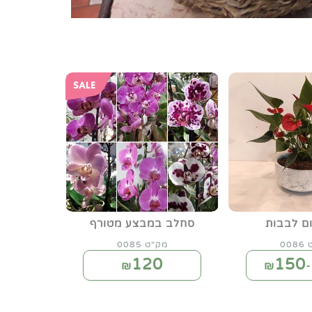
ום לבבות
סחלב במבצע מטורף
00
מק"ט 0085
120
150
₪
₪