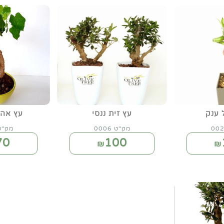
 ענק
עץ זית ננסי
עץ אהב
מק"ט 0006
מק"ט 13
70
100
₪
₪