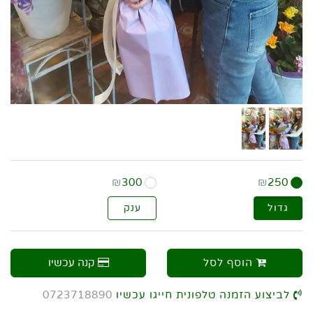
₪
300
₪
250
גדול
ענק
הוסף לסל
קנה עכשיו
לביצוע הזמנה טלפונית חייגו עכשיו
0723718890