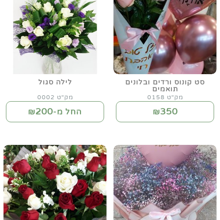
סט קונוס ורדים ובלונים
לילה סגול
תואמים
מק"ט 0158
מק"ט 0002
200
350
₪
החל מ-₪