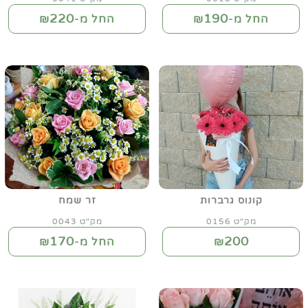
220
190
החל מ-₪
החל מ-₪
קונוס גרברות
זר שמח
מק"ט 0156
מק"ט 0043
170
200
₪
החל מ-₪