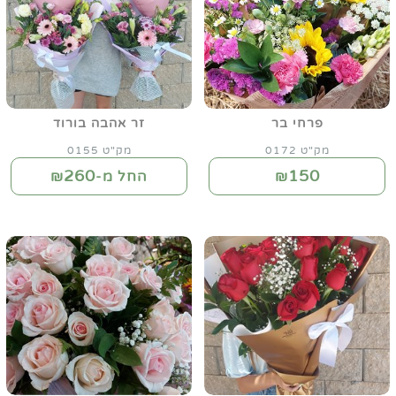
פרחי בר
זר אהבה בורוד
מק"ט 0172
מק"ט 0155
260
150
₪
החל מ-₪