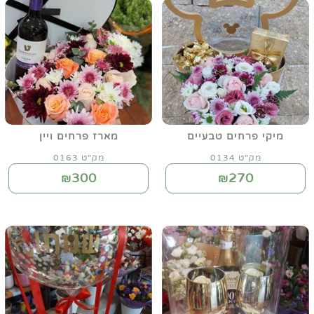
מיקי פרחים טבעיים
מארז פרחים ויין
מק"ט 0134
מק"ט 0163
300
270
₪
₪