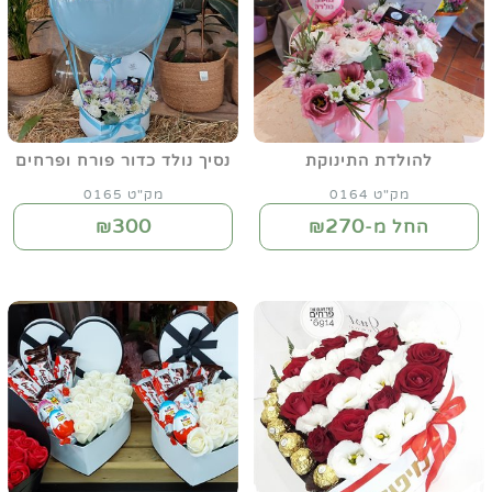
להולדת התינוקת
נסיך נולד כדור פורח ופרחים
מק"ט 0164
מק"ט 0165
300
270
החל מ-₪
₪