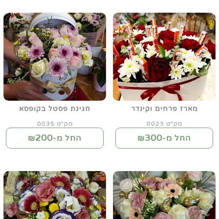
מארז פרחים וקינדר
חגיגת פסטל בקופסא
מק"ט 0023
מק"ט 0035
200
300
החל מ-₪
החל מ-₪