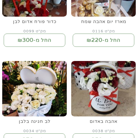
מארז יום אהבה שמח
כדור פורח אדום לבן
מק"ט 0116
מק"ט 0099
300
220
החל מ-₪
החל מ-₪
אהבה באדום
לב חגיגה בלבן
מק"ט 0038
מק"ט 0034